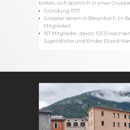
bieten, sich sportlich in einer Grupp
Gründung 1977
Grösster Verein in Bleienbach (in B
Mitglieder)
157 Mitglieder, davon 103 Erwachse
Jugendliche und Kinder (Stand Mär