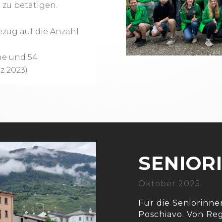
e zu betätigen.
ezug auf die Anzahl
ne und 54
z 2023)
SENIORI
Oktober 2025
Für die Seniorinne
Poschiavo. Von Reg